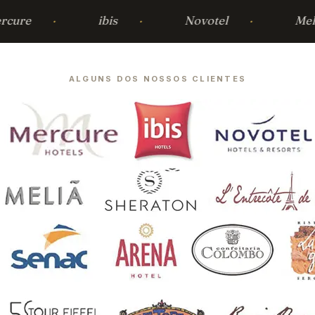
cure
ibis
Novotel
Meli
ALGUNS DOS NOSSOS CLIENTES